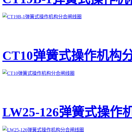
CT10弹簧式操作机构
LW25-126弹簧式操