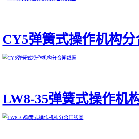
CY5弹簧式操作机构分
LW8-35弹簧式操作