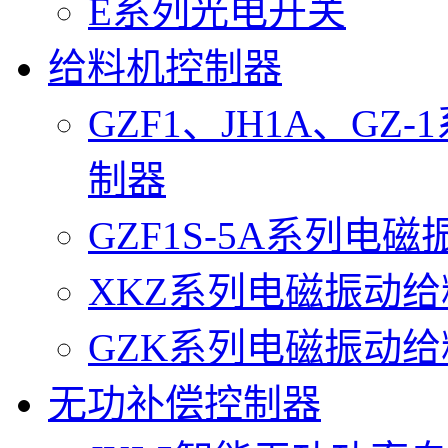
E系列光电开关
给料机控制器
GZF1、JH1A、G
制器
GZF1S-5A系列电
XKZ系列电磁振动
GZK系列电磁振动
无功补偿控制器