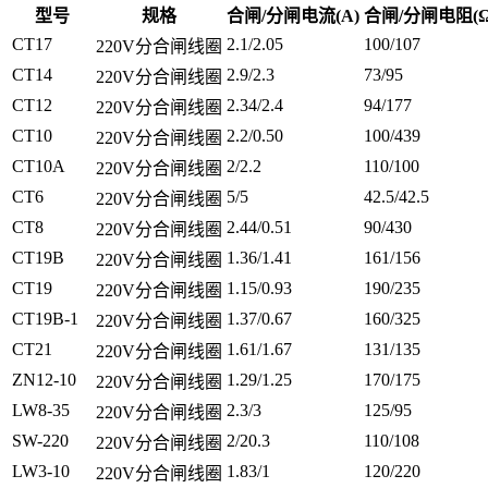
型号
规格
合闸/分闸电流(A)
合闸/分闸电阻(Ω
CT17
2.1/2.05
100/107
220V分合闸线圈
CT14
2.9/2.3
73/95
220V分合闸线圈
CT12
2.34/2.4
94/177
220V分合闸线圈
CT10
2.2/0.50
100/439
220V分合闸线圈
CT10A
2/2.2
110/100
220V分合闸线圈
CT6
5/5
42.5/42.5
220V分合闸线圈
CT8
2.44/0.51
90/430
220V分合闸线圈
CT19B
1.36/1.41
161/156
220V分合闸线圈
CT19
1.15/0.93
190/235
220V分合闸线圈
CT19B-1
1.37/0.67
160/325
220V分合闸线圈
CT21
1.61/1.67
131/135
220V分合闸线圈
ZN12-10
1.29/1.25
170/175
220V分合闸线圈
LW8-35
2.3/3
125/95
220V分合闸线圈
SW-220
2/20.3
110/108
220V分合闸线圈
LW3-10
1.83/1
120/220
220V分合闸线圈