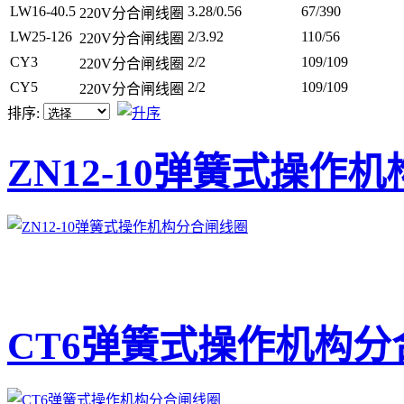
LW16-40.5
3.28/0.56
67/390
220V分合闸线圈
LW25-126
2/3.92
110/56
220V分合闸线圈
CY3
2/2
109/109
220V分合闸线圈
CY5
2/2
109/109
220V分合闸线圈
排序:
ZN12-10弹簧式操作
CT6弹簧式操作机构分